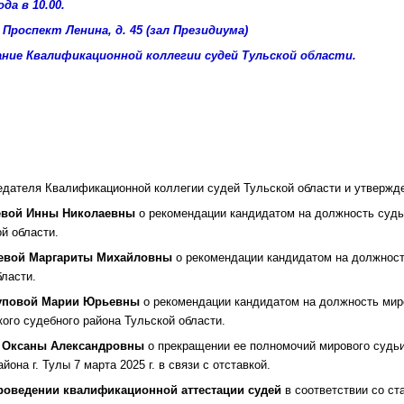
да в 10.00.
, Проспект Ленина, д. 45 (зал Президиума)
ание Квалификационной коллегии судей Тульской области.
дателя Квалификационной коллегии судей Тульской области и утвержде
евой Инны Николаевны
о рекомендации кандидатом на должность суд
й области.
евой Маргариты Михайловны
о рекомендации кандидатом на должност
бласти.
уповой Марии Юрьевны
о рекомендации кандидатом на должность мир
ого судебного района Тульской области.
й Оксаны Александровны
о прекращении ее полномочий мирового судьи
она г. Тулы 7 марта 2025 г. в связи с отставкой.
роведении квалификационной аттестации судей
в соответствии со ста