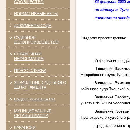
28 февраля 2025 го
СООБЩЕСТВО
по адресу: г. Тула
НОРМАТИВНЫЕ АКТЫ
состоится
засед
ДОКУМЕНТЫ СУДА
СУДЕБНОЕ
Подлежат рассмотрению:
ДЕЛОПРОИЗВОДСТВО
СПРАВОЧНАЯ
ИНФОРМАЦИЯ
Информация предсе
Заявление
Василь
ПРЕСС-СЛУЖБА
межрайонного суда Тульско
УПРАВЛЕНИЕ СУДЕБНОГО
Заявление
Румянц
ДЕПАРТАМЕНТА
районного суда Тульской о
Заявление
Скороп
СУДЫ СУБЪЕКТА РФ
участка № 32 Новомосковск
МУНИЦИПАЛЬНЫЕ
Заявление
Гусево
ОРГАНЫ ВЛАСТИ
Пролетарского судебного рай
Представления
о п
ВАКАНСИИ