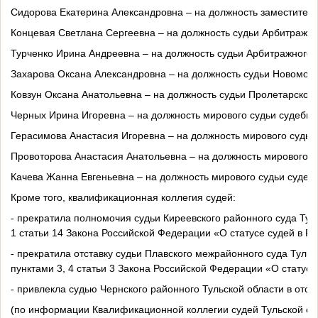
Сидорова Екатерина Александровна – на должность заместителя 
Концевая Светлана Сергеевна – на должность судьи Арбитражног
Турченко Ирина Андреевна – на должность судьи Арбитражного с
Захарова Оксана Александровна – на должность судьи Новомоско
Ковзун Оксана Анатольевна – на должность судьи Пролетарского 
Черных Ирина Игоревна – на должность мирового судьи судебног
Герасимова Анастасия Игоревна – на должность мирового судьи 
Провоторова Анастасия Анатольевна – на должность мирового су
Качева Жанна Евгеньевна – на должность мирового судьи судебн
Кроме того, квалификационная коллегия судей:
- прекратила полномочия судьи Киреевского районного суда Тул
1 статьи 14 Закона Российской Федерации «О статусе судей в Ро
- прекратила отставку судьи Плавского межрайонного суда Тул
пунктами 3, 4 статьи 3 Закона Российской Федерации «О статус
- привлекла судью Чернского районного Тульской области в отс
(по информации Квалификационной коллегии судей Тульской об