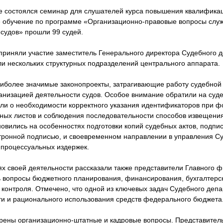
 состоялся семинар для слушателей курса повышения квалификац
 обучение по программе «Организационно-правовые вопросы слу
судов» прошли 99 судей.
 приняли участие заместитель Генерального директора Судебного 
ли нескольких структурных подразделений центрального аппарата.
иболее значимые законопроекты, затрагивающие работу судебной 
ганизацией деятельности судов. Особое внимание обратили на суд
ли о необходимости корректного указания идентификаторов при 
ных листов и соблюдения последовательности способов извещения
новились на особенностях подготовки копий судебных актов, подп
ронной подписью, и своевременном направлении в управления С
 процессуальных издержек.
х своей деятельности рассказали также представители Главного 
 вопросы бюджетного планирования, финансирования, бухгалтерско
 контроля. Отмечено, что одной из ключевых задач Судебного деп
 и рационального использования средств федерального бюджета
рены организационно-штатные и кадровые вопросы. Представител