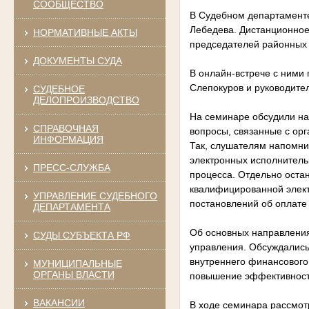
СООБЩЕСТВО
В Судебном департаменте
Лебедева. Дистанционное
НОРМАТИВНЫЕ АКТЫ
председателей районных 
ДОКУМЕНТЫ СУДА
В онлайн-встрече с ними
Слепокуров и руководите
СУДЕБНОЕ
ДЕЛОПРОИЗВОДСТВО
На семинаре обсудили на
СПРАВОЧНАЯ
вопросы, связанные с ор
ИНФОРМАЦИЯ
Так, слушателям напомни
электронных исполнитель
ПРЕСС-СЛУЖБА
процесса. Отдельно оста
квалифицированной элект
УПРАВЛЕНИЕ СУДЕБНОГО
постановлений об оплате
ДЕПАРТАМЕНТА
Об основных направления
СУДЫ СУБЪЕКТА РФ
управления. Обсуждались
внутреннего финансового
МУНИЦИПАЛЬНЫЕ
ОРГАНЫ ВЛАСТИ
повышение эффективности
ВАКАНСИИ
В ходе семинара рассмот