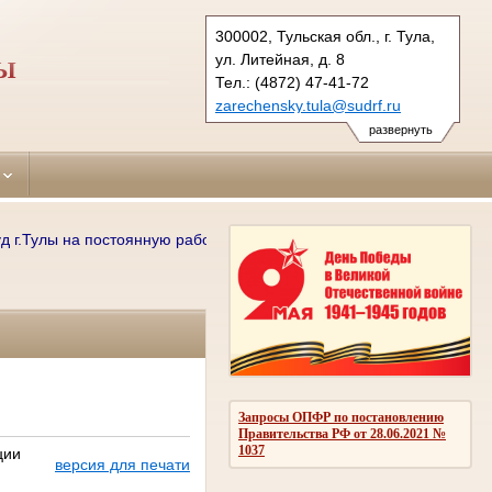
300002, Тульская обл., г. Тула,
ул. Литейная, д. 8
ЛЫ
Тел.: (4872) 47-41-72
zarechensky.tula@sudrf.ru
развернуть
Тулы на постоянную работу требуются: секретари судебного заседан
Запросы ОПФР по постановлению
Правительства РФ от 28.06.2021 №
1037
ции
версия для печати