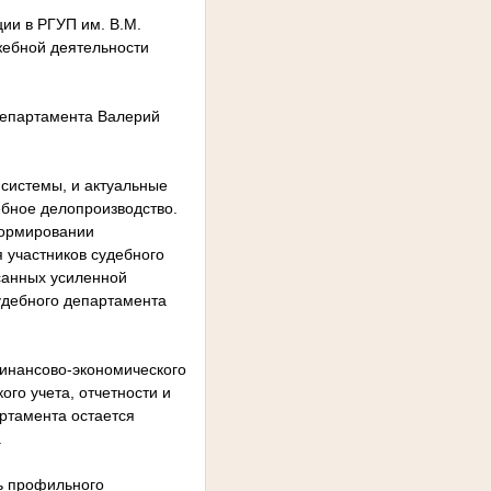
ии в РГУП им. В.М.
жебной деятельности
департамента Валерий
системы, и актуальные
ебное делопроизводство.
формировании
 участников судебного
исанных усиленной
удебного департамента
финансово-экономического
го учета, отчетности и
артамента остается
.
ь профильного