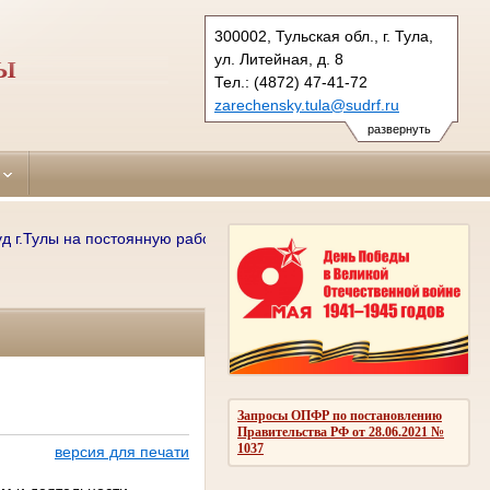
300002, Тульская обл., г. Тула,
ул. Литейная, д. 8
ЛЫ
Тел.: (4872) 47-41-72
zarechensky.tula@sudrf.ru
развернуть
.Тулы на постоянную работу требуются: секретари судебного заседан
Запросы ОПФР по постановлению
Правительства РФ от 28.06.2021 №
1037
версия для печати