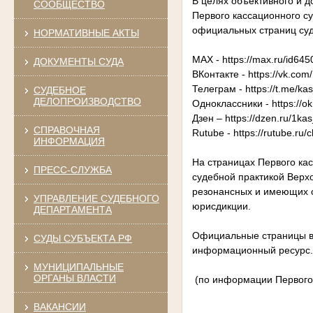
В целях объективного и 
СООБЩЕСТВО
Первого кассационного с
официальных страниц суд
НОРМАТИВНЫЕ АКТЫ
МАХ - https://max.ru/id64
ДОКУМЕНТЫ СУДА
ВКонтакте - https://vk.com
Телеграм - https://t.me/k
СУДЕБНОЕ
ДЕЛОПРОИЗВОДСТВО
Одноклассники - https://o
Дзен – https://dzen.ru/1ka
СПРАВОЧНАЯ
Rutube - https://rutube.ru
ИНФОРМАЦИЯ
На страницах Первого ка
ПРЕСС-СЛУЖБА
судебной практикой Верх
резонансных и имеющих 
УПРАВЛЕНИЕ СУДЕБНОГО
юрисдикции.
ДЕПАРТАМЕНТА
Официальные страницы в 
СУДЫ СУБЪЕКТА РФ
информационный ресурс.
МУНИЦИПАЛЬНЫЕ
ОРГАНЫ ВЛАСТИ
(по информации Первого
ВАКАНСИИ