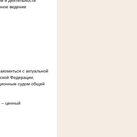
ом и деятельности
рное ведение
акомиться с актуальной
йской Федерации,
ационным судом общей
 – ценный