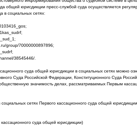
достоверного информирования общества о судебной системе в цел
уда общей юрисдикции пресс-службой суда осуществляется регуля
а в социальных сетях:
50103416_gos;
/1kas_sudrf;
as_sud_1;
k.ru/group/70000000897896;
s_sudrf;
/channel/38545446/.
ссационного суда общей юрисдикции в социальных сетях можно озн
овного Суда Российской Федерации, Конституционного Суда Росси
общественную значимость делах, рассматриваемых Первым касс
социальных сетях Первого кассационного суда общей юрисдикции
 кассационного суда общей юрисдикции)