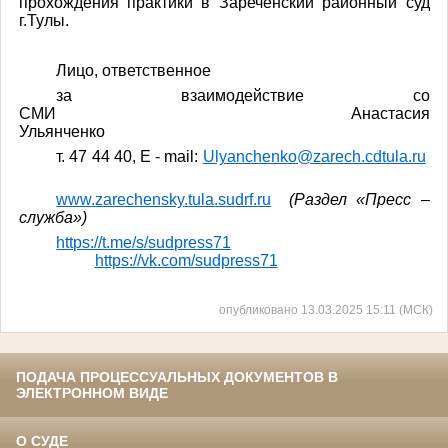
прохождения практики в Зареченский районный суд
г.Тулы.
Лицо, ответственное
за взаимодействие со
СМИ Анастасия
Ульянченко
т
. 47 44 40, E - mail:
Ulyanchenko@zarech.cdtula.ru
www
.
zarechensky
.
tula
.
sudrf
.
ru
(Раздел «Пресс –
служба»)
https://t.me/s/sudpress71
https://vk.com/sudpress71
опубликовано 13.03.2025 15:11 (МСК)
ПОДАЧА ПРОЦЕССУАЛЬНЫХ ДОКУМЕНТОВ В
ЭЛЕКТРОННОМ ВИДЕ
О СУДЕ