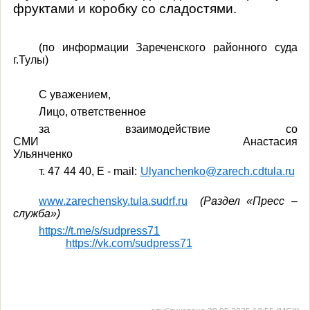
фруктами и коробку со сладостями.
(по информации
Зареченского районного суда
г.Тулы
)
С уважением,
Лицо, ответственное
за взаимодействие со
СМИ Анастасия
Ульянченко
т
. 47 44 40, E - mail:
Ulyanchenko@zarech.cdtula.ru
www
.
zarechensky
.
tula
.
sudrf
.
ru
(Раздел «Пресс –
служба»)
https://t.me/s/sudpress71
https://vk.com/sudpress71