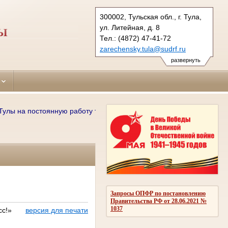
300002, Тульская обл., г. Тула,
ул. Литейная, д. 8
ЛЫ
Тел.: (4872) 47-41-72
zarechensky.tula@sudrf.ru
развернуть
ы на постоянную работу требуются: секретари судебного заседания, 
Запросы ОПФР по постановлению
Правительства РФ от 28.06.2021 №
1037
сс!»
версия для печати