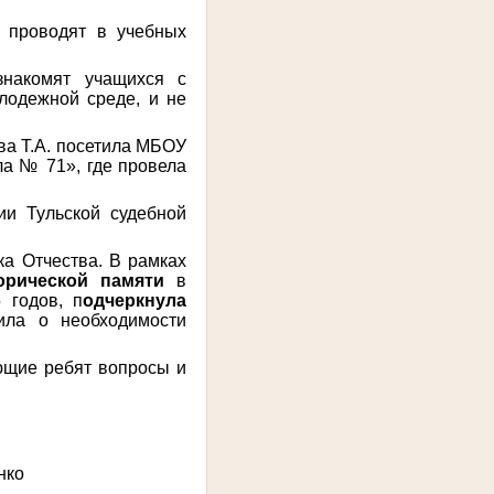
ы проводят в учебных
знакомят учащихся с
лодежной среде, и не
ова Т.А. посетила МБОУ
ла № 71», где провела
ии Тульской судебн
ой
ка Отчества. В рамках
орической памяти
в
 годов, п
одчеркнула
ила о необходимости
ующие ребят вопросы и
ко