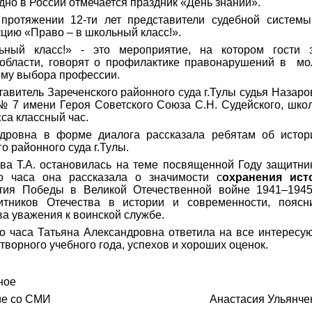
дно в России отмечается праздник «День знаний».
 протяжении 12-ти лет представители судебной систем
кцию «Право – в школьный класс!».
ный класс!» - это мероприятие, на котором гости 
 области, говорят о профилактике правонарушений в мо
ему выбора профессии.
тавитель Зареченского районного суда г.Тулы судья Назар
 7 имени Героя Советского Союза С.Н. Судейского, шко
са классный час.
ндровна в форме диалога рассказала ребятам об истор
о районного суда г.Тулы.
ва Т.А. остановилась на теме посвященной Году защитни
о часа она рассказала о значимости с
охранения ист
тия Победы в Великой Отечественной войне 1941–1945
ников Отечества в истории и современности, поясн
а уважения к воинской службе.
го часа Татьяна Александровна ответила на все интерес
ворного учебного года, успехов и хороших оценок.
ное
действие со СМИ Анастасия Ульянчен