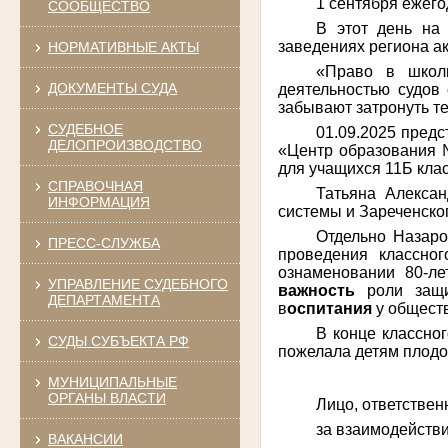
1 сентября ежего
СООБЩЕСТВО
В этот день на
заведениях региона а
НОРМАТИВНЫЕ АКТЫ
«Право в школь
ДОКУМЕНТЫ СУДА
деятельностью судов
забывают затронуть т
СУДЕБНОЕ
01.09.2025 предс
ДЕЛОПРОИЗВОДСТВО
«Центр образования №
для учащихся 11Б клас
СПРАВОЧНАЯ
Татьяна Алекса
ИНФОРМАЦИЯ
системы и Зареченског
Отдельно Назаро
ПРЕСС-СЛУЖБА
проведения классног
ознаменовании 80-ле
УПРАВЛЕНИЕ СУДЕБНОГО
важность
роли защит
ДЕПАРТАМЕНТА
в
оспитания
у обществ
В конце классно
СУДЫ СУБЪЕКТА РФ
пожелала детям плодот
МУНИЦИПАЛЬНЫЕ
ОРГАНЫ ВЛАСТИ
Лицо, ответствен
за взаимо
ВАКАНСИИ