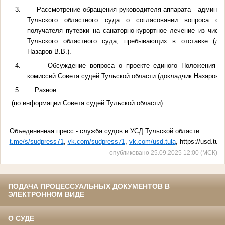
3.
Рассмотрение обращения руководителя аппарата - админис
Тульского областного суда о согласовании вопроса о 
получателя путевки на санаторно-курортное лечение из числ
Тульского областного суда, пребывающих в отставке (до
Назаров В.В.).
4.
Обсуждение вопроса о проекте единого Положения о
комиссий Совета судей Тульской области (докладчик Назаров В.
5.
Разное.
(по информации Совета судей Тульской области)
Объединенная пресс - служба судов и УСД Тульской области
t.me/s/sudpress71
,
vk.com/sudpress71
,
vk.com/usd.tula
,
https://usd.tula
опубликовано 25.09.2025 12:00 (МСК)
ПОДАЧА ПРОЦЕССУАЛЬНЫХ ДОКУМЕНТОВ В
ЭЛЕКТРОННОМ ВИДЕ
О СУДЕ