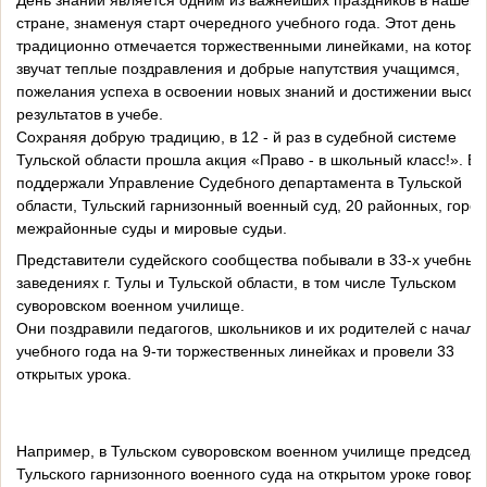
День знаний является одним из важнейших праздников в нашей
стране, знаменуя старт очередного учебного года. Этот день
традиционно отмечается торжественными линейками, на которы
звучат теплые поздравления и добрые напутствия учащимся,
пожелания успеха в освоении новых знаний и достижении высок
результатов в учебе.
Сохраняя добрую традицию, в 12 - й раз в судебной системе
Тульской области прошла акция «Право - в школьный класс!». Ее
поддержали Управление Судебного департамента в Тульской
области, Тульский гарнизонный военный суд, 20 районных, город
межрайонные суды и мировые судьи.
Представители судейского сообщества побывали в 33-х учебных
заведениях г. Тулы и Тульской области, в том числе Тульском
суворовском военном училище.
Они поздравили педагогов, школьников и их родителей с начало
учебного года на 9-ти торжественных линейках и провели 33
открытых урока.
Например, в Тульском суворовском военном училище председат
Тульского гарнизонного военного суда на открытом уроке говори