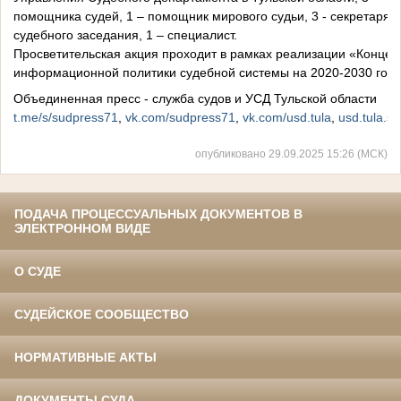
помощника судей, 1 – помощник мирового судьи, 3 - секретаря
судебного заседания, 1 – специалист.
Просветительская акция проходит в рамках реализации «Концеп
информационной политики судебной системы на 2020-2030 год
Объединенная пресс - служба судов и УСД Тульской области
t.me/s/sudpress71
,
vk.com/sudpress71
,
vk.com/usd.tula
,
usd.tula.su
опубликовано 29.09.2025 15:26 (МСК)
ПОДАЧА ПРОЦЕССУАЛЬНЫХ ДОКУМЕНТОВ В
ЭЛЕКТРОННОМ ВИДЕ
О СУДЕ
СУДЕЙСКОЕ СООБЩЕСТВО
НОРМАТИВНЫЕ АКТЫ
ДОКУМЕНТЫ СУДА