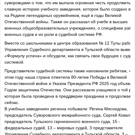
суворовцами о том, что им выпала огромная честь продолжить
славную историю учебного заведения, которое было создано в Т
на Родине легендарных оружейников, ещё в годы Великой
Отечественной войны. Также он рассказал об учебе в высших
военных общеобразовательных учреждениях, о специфике рабо
военных судов и их роли в судебной системе РФ.
Вместе со школьниками в центре образования № 12 Тулы работ
Управления Судебного департамента в Тульской области вывели
«Формулу успеха» и обсудили, как связать свое будущее с суде
системой.
Представители судебной системы также напомнили ребятам, что
этом году наша страна отметила 80-летие Победы в Великой
Отечественной войне и Указом Президента РФ 2025 год объявле
Годом защитника Отечества. Они рассказали учащимся о той ра
которая была проведена в преддверии праздника и продолжает
сейчас.
В учебных заведениях региона побывали: Регина Мясоедова,
председатель Суворовского межрайонного суда, Сергей Ковалев
председатель Тульского гарнизонного военного суда, 15 -
федеральных судей, 13 – мировых судей, 3 представителя
Управления Судебного департамента в Тульской области, 3 –