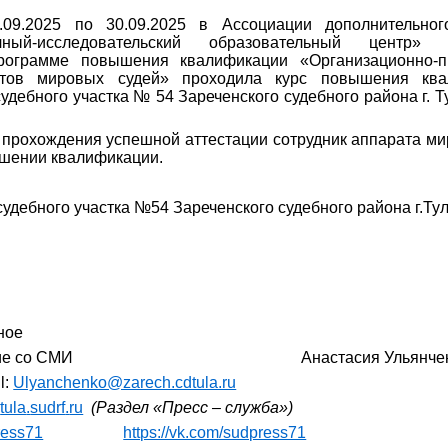
.09.2025 по 30.09.2025 в
Ассоциации дополнительног
ный-исследовательский образовательный центр»
рограмме повышения квалификации «
Организационно-
атов мировых судей
» проходила курс повышения кв
судебного участка № 54 Зареченского судебного района г. 
 прохождения успешной аттестации сотрудник аппарата ми
ышении квалификации.
удебного участка №54 Зареченского судебного района г.Ту
ное
действие со СМИ Анастасия Ульянчен
l:
Ulyanchenko@zarech.cdtula.ru
.
tula
.
sudrf
.
ru
(Раздел «Пресс – служба»)
press71
https://vk.com/sudpress71