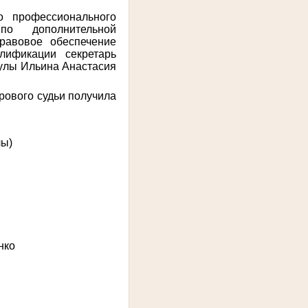
о профессионального
 по дополнительной
правовое обеспечение
алификации
секретарь
Тулы Ильина Анастасия
рового судьи получила
лы)
ко