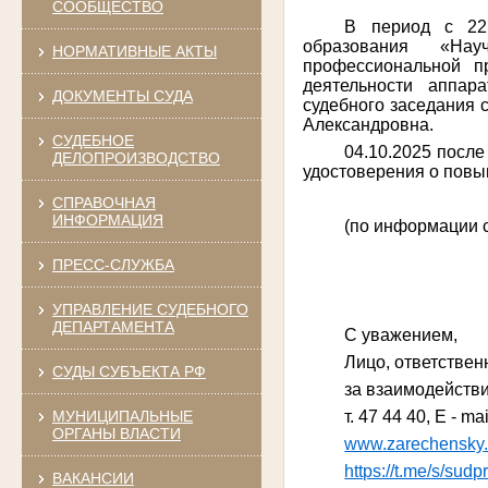
СООБЩЕСТВО
В период с 22
образования «Науч
НОРМАТИВНЫЕ АКТЫ
профессиональной п
деятельности аппар
ДОКУМЕНТЫ СУДА
судебного заседания 
Александровна.
СУДЕБНОЕ
04.10.2025 после
ДЕЛОПРОИЗВОДСТВО
удостоверения о пов
СПРАВОЧНАЯ
ИНФОРМАЦИЯ
(по информации с
ПРЕСС-СЛУЖБА
УПРАВЛЕНИЕ СУДЕБНОГО
ДЕПАРТАМЕНТА
С уважением,
Лицо, ответствен
СУДЫ СУБЪЕКТА РФ
за взаимо
т
. 47 44 40, E - mai
МУНИЦИПАЛЬНЫЕ
ОРГАНЫ ВЛАСТИ
www
.
zarechensky
https://t.me/s/sud
ВАКАНСИИ