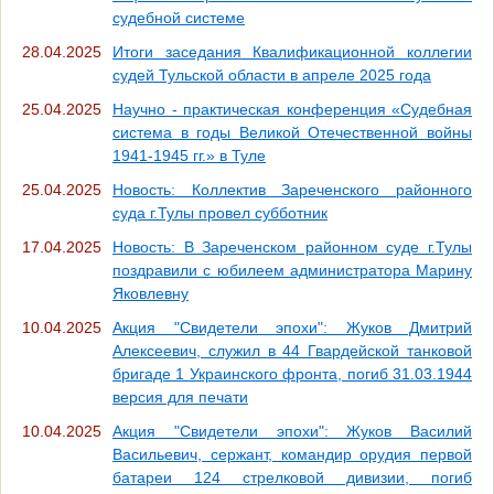
судебной системе
28.04.2025
Итоги заседания Квалификационной коллегии
судей Тульской области в апреле 2025 года
25.04.2025
Научно - практическая конференция «Судебная
система в годы Великой Отечественной войны
1941-1945 гг.» в Туле
25.04.2025
Новость: Коллектив Зареченского районного
суда г.Тулы провел субботник
17.04.2025
Новость: В Зареченском районном суде г.Тулы
поздравили с юбилеем администратора Марину
Яковлевну
10.04.2025
Акция "Свидетели эпохи": Жуков Дмитрий
Алексеевич, служил в 44 Гвардейской танковой
бригаде 1 Украинского фронта, погиб 31.03.1944
версия для печати
10.04.2025
Акция "Свидетели эпохи": Жуков Василий
Васильевич, сержант, командир орудия первой
батареи 124 стрелковой дивизии, погиб