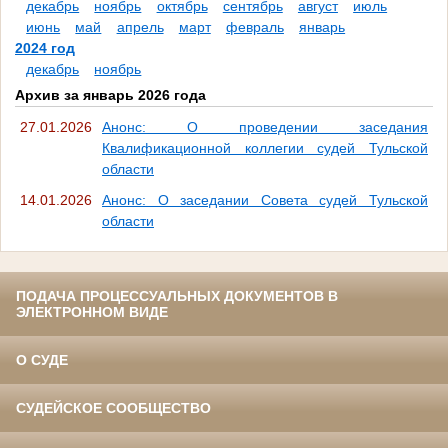
декабрь
ноябрь
октябрь
сентябрь
август
июль
июнь
май
апрель
март
февраль
январь
2024 год
декабрь
ноябрь
Архив за январь 2026 года
27.01.2026
Анонс: О проведении заседания
Квалификационной коллегии судей Тульской
области
14.01.2026
Анонс: О заседании Совета судей Тульской
области
ПОДАЧА ПРОЦЕССУАЛЬНЫХ ДОКУМЕНТОВ В
ЭЛЕКТРОННОМ ВИДЕ
О СУДЕ
СУДЕЙСКОЕ СООБЩЕСТВО