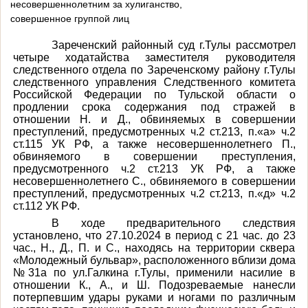
несовершеннолетним за хулиганство,
совершенное группой лиц
Зареченский районный суд г.Тулы рассмотрел
четыре ходатайства заместителя руководителя
следственного отдела по Зареченскому району г.Тулы
следственного управления Следственного комитета
Российской Федерации по Тульской области о
продлении срока содержания под стражей в
отношении Н. и Д., обвиняемых в совершении
преступлений, предусмотренных ч.2 ст.213,
п.«а» ч.2
ст.115
УК РФ, а также несовершеннолетнего П.,
обвиняемого в совершении преступления,
предусмотренного ч.2 ст.213
УК РФ, а также
несовершеннолетнего С., обвиняемого в совершении
преступлений, предусмотренных ч.2 ст.213, п.«д» ч.2
ст.112 УК РФ.
В ходе предварительного следствия
установлено, что 27.10.2024 в период с 21 час. до 23
час., Н., Д., П. и С., находясь на территории сквера
«Молодежный бульвар», расположенного вблизи дома
№31а по ул.Галкина г.Тулы, применили насилие в
отношении К., А., и Ш. Подозреваемые нанесли
потерпевшим удары руками и ногами по различным