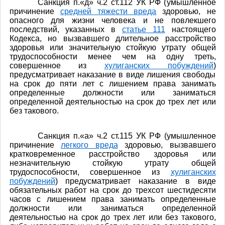
Санкция п.«д» ч.2 ст.112 УК РФ (
умышленное
причинение
средней тяжести вреда
здоровью, не
опасного для жизни человека и не повлекшего
последствий, указанных в
статье 111
настоящего
Кодекса, но вызвавшего длительное расстройство
здоровья или значительную стойкую утрату общей
трудоспособности менее чем на одну треть,
совершенное из
хулиганских побуждений
)
предусматривает наказание в виде лишения свободы
на срок до пяти лет с лишением права занимать
определенные должности или заниматься
определенной деятельностью на срок до трех лет или
без такового.
Санкция
п.«а» ч.2 ст.115 УК РФ (
умышленное
причинение
легкого вреда
здоровью, вызвавшего
кратковременное расстройство здоровья или
незначительную стойкую утрату общей
трудоспособности, совершенное из
хулиганских
побуждений
) предусматривает наказание в виде
обязательных работ на срок до трехсот шестидесяти
часов с лишением права занимать определенные
должности или заниматься определенной
деятельностью на срок до трех лет или без такового,