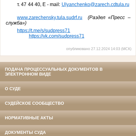
т
. 47 44 40, E - mail:
Ulyanchenko@zarech.cdtula.ru
www
.
zarechensky
.
tula
.
sudrf
.
ru
(Раздел «Пресс –
служба»)
https://t.me/s/sudpress71
https://vk.com/sudpress71
опубликовано 27.12.2024 14:03 (МСК)
ПОДАЧА ПРОЦЕССУАЛЬНЫХ ДОКУМЕНТОВ В
ЭЛЕКТРОННОМ ВИДЕ
О СУДЕ
СУДЕЙСКОЕ СООБЩЕСТВО
НОРМАТИВНЫЕ АКТЫ
ДОКУМЕНТЫ СУДА