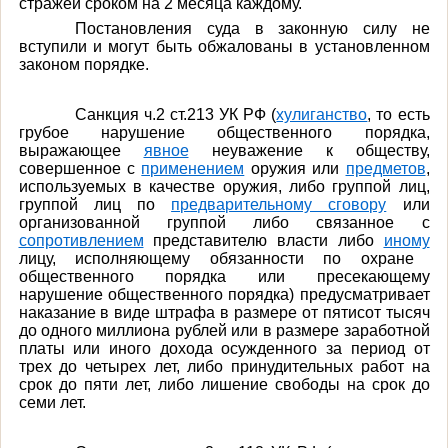
стражей сроком на 2 месяца каждому.
Постановления суда в законную силу не
вступили и могут быть обжалованы в установленном
законом порядке.
Санкция ч.2 ст.213 УК РФ (
хулиганство
, то есть
грубое нарушение общественного порядка,
выражающее
явное
неуважение к обществу,
совершенное с
применением
оружия или
предметов
,
используемых в качестве оружия, либо группой лиц,
группой лиц по
предварительному сговору
или
организованной группой либо связанное с
сопротивлением
представителю власти либо
иному
лицу, исполняющему обязанности по охране
общественного порядка или пресекающему
нарушение общественного порядка)
предусматривает
наказание в виде штрафа в размере от пятисот тысяч
до одного миллиона рублей или в размере заработной
платы или иного дохода осужденного за период от
трех до четырех лет, либо принудительных работ на
срок до пяти лет, либо лишение свободы на срок до
семи лет.