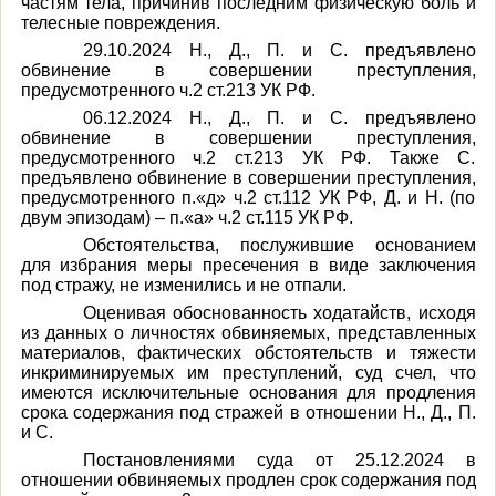
частям тела, причинив последним физическую боль и
телесные повреждения.
29.10.2024 Н., Д., П. и С. предъявлено
обвинение в совершении преступления,
предусмотренного ч.2 ст.213 УК РФ.
06.12.2024 Н., Д., П. и С. предъявлено
обвинение в совершении преступления,
предусмотренного ч.2 ст.213 УК РФ. Также С.
предъявлено обвинение в совершении преступления,
предусмотренного п.«д» ч.2 ст.112 УК РФ, Д. и Н. (по
двум эпизодам) –
п.«а» ч.2 ст.115 УК РФ.
Обстоятельства, послужившие основанием
для избрания меры пресечения в виде заключения
под стражу, не изменились и не отпали.
Оценивая обоснованность ходатайств, исходя
из данных о личностях обвиняемых, представленных
материалов, фактических обстоятельств и тяжести
инкриминируемых им преступлений, суд счел, что
имеются исключительные основания для продления
срока содержания под стражей в отношении Н., Д., П.
и С.
Постановлениями суда от 25.12.2024 в
отношении обвиняемых продлен срок содержания под