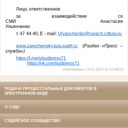
Лицо, ответственное
за взаимодействие со
СМИ Анастасия
Ульянченко
т
. 47 44 40, E - mail:
Ulyanchenko@zarech.cdtula.ru
www
.
zarechensky
.
tula
.
sudrf
.
ru
(Раздел «Пресс –
служба»)
https://t.me/s/sudpress71
https://vk.com/sudpress71
опубликовано 15.01.2025 16:33 (МСК)
ПОДАЧА ПРОЦЕССУАЛЬНЫХ ДОКУМЕНТОВ В
ЭЛЕКТРОННОМ ВИДЕ
О СУДЕ
СУДЕЙСКОЕ СООБЩЕСТВО