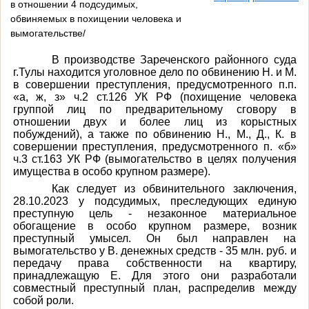
в отношении 4 подсудимых,
обвиняемых в похищении человека и
вымогательстве/
В производстве Зареченского районного суда
г.Тулы находится уголовное дело по обвинению Н. и М.
в совершении преступления, предусмотренного п.п.
«а, ж, з» ч.2 ст.126 УК РФ (похищение человека
группой лиц по предварительному сговору в
отношении двух и более лиц из корыстных
побуждений), а также по обвинению Н., М., Д., К. в
совершении преступления, предусмотренного п. «б»
ч.3 ст.163 УК РФ (вымогательство в целях получения
имущества в особо крупном размере).
Как следует из обвинительного заключения,
28.10.2023 у подсудимых, преследующих единую
преступную цель - незаконное материальное
обогащение в особо крупном размере, возник
преступный умысел. Он был направлен на
вымогательство у В. денежных средств - 35 млн. руб. и
передачу права собственности на квартиру,
принадлежащую Е. Для этого они разработали
совместный преступный план, распределив между
собой роли.