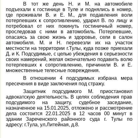
В тот же день Н. и М. на автомобиле
подъехали к гостинице в Туле и поднялись в номер,
где проживали В. и Е. М., для подавления воли
потерпевших к сопротивлению, ударил В. по лицу и
потребовал от них покинуть гостиничный номер,
проследовав с ними в автомобиль. Потерпевшие,
опасаясь за свою жизнь и здоровье, сели в салон
автомобиля. М. и Н. перевезли их на участок
местности на территории г.Тулы, куда позже приехали
Д. и К. Подсудимые, с целью убеждения в серьезности
своих намерений, желая окончательно подавить волю
потерпевших к сопротивлению, причинили В. и Е.
множественные телесные повреждения.
В отношении 4 подсудимых избрана мера
пресечения в виде заключения под стражу.
Защитник подсудимого М. приостановил
адвокатскую деятельность. В целях соблюдения прав
подсудимого на защиту, судебное заседание,
назначенное на 15.01.2025, отложено и рассмотрение
дела состоится 22.01.2025 в 12 часов 00 минут в
здании Зареченского районного суда г. Тулы по
адресу: г.Тула, ул.Литейная, д.8.