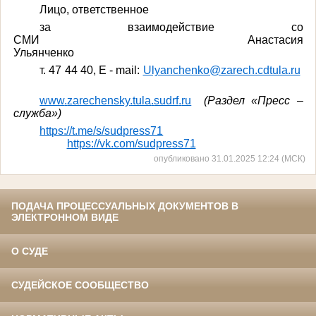
Лицо, ответственное
за взаимодействие со
СМИ Анастасия
Ульянченко
т
. 47 44 40, E - mail:
Ulyanchenko@zarech.cdtula.ru
www
.
zarechensky
.
tula
.
sudrf
.
ru
(Раздел «Пресс –
служба»)
https://t.me/s/sudpress71
https://vk.com/sudpress71
опубликовано 31.01.2025 12:24 (МСК)
ПОДАЧА ПРОЦЕССУАЛЬНЫХ ДОКУМЕНТОВ В
ЭЛЕКТРОННОМ ВИДЕ
О СУДЕ
СУДЕЙСКОЕ СООБЩЕСТВО