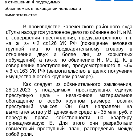
в отношении 4 подсудимых,
обвиняемых в похищении человека и
вымогательстве
В производстве Зареченского районного суда
г.Тулы находится уголовное дело по обвинению Н. и М.
в совершении преступления, предусмотренного п.п.
«а, ж, з» ч.2 ст.126 УК РФ (похищение человека
группой лиц по предварительному сговору в
отношении двух и более лиц из корыстных
побуждений), а также по обвинению Н., М., Д., К. в
совершении преступления, предусмотренного п. «б»
ч.3 ст.163 УК РФ (вымогательство в целях получения
имущества в особо крупном размере).
Как следует из обвинительного заключения,
28.10.2023 у подсудимых, преследующих единую
преступную цель - незаконное материальное
обогащение в особо крупном размере, возник
преступный умысел. Он был направлен на
вымогательство у В. денежных средств - 35 млн. руб. и
передачу права собственности на квартиру,
принадлежащую Е. Для этого они разработали
совместный преступный план, распределив между
собой роли.