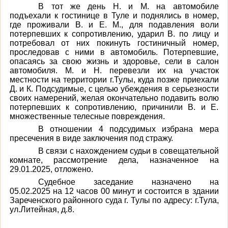
В тот же день Н. и М. на автомобиле
подъехали к гостинице в Туле и поднялись в номер,
где проживали В. и Е. М., для подавления воли
потерпевших к сопротивлению, ударил В. по лицу и
потребовал от них покинуть гостиничный номер,
проследовав с ними в автомобиль. Потерпевшие,
опасаясь за свою жизнь и здоровье, сели в салон
автомобиля. М. и Н. перевезли их на участок
местности на территории г.Тулы, куда позже приехали
Д. и К. Подсудимые, с целью убеждения в серьезности
своих намерений, желая окончательно подавить волю
потерпевших к сопротивлению, причинили В. и Е.
множественные телесные повреждения.
В отношении 4 подсудимых избрана мера
пресечения в виде заключения под стражу.
В связи с нахождением судьи в совещательной
комнате, рассмотрение дела, назначенное на
29.01.2025, отложено.
Судебное заседание назначено на
05.02.2025 на 12 часов 00 минут и состоится в здании
Зареченского районного суда г. Тулы по адресу: г.Тула,
ул.Литейная, д.8.