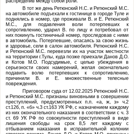
распределив между собой роли.
В тот же день
Ретюнский Н.С
. и
Ретюнский М.С
.
на автомобиле подъехали к гостинице в городе Туле и
поднялись в номер, где проживали В. и Е.
Ретюнский
М.С
., для подавления воли потерпевших к
сопротивлению, ударил В. по лицу и потребовал от
них покинуть гостиничный номер, проследовав с ними
в автомобиль. Потерпевшие, опасаясь за свою жизнь
и здоровье, сели в салон автомобиля.
Ретюнский Н.С
.
и
Ретюнский М.С
. перевезли их на участок местности
на территории г.Тулы, куда позже приехали
Данов Д.О.
и
Котов М.О
. Подсудимые, с целью убеждения в
серьезности своих намерений, желая окончательно
подавить волю потерпевших к сопротивлению,
причинили В. и Е. множественные телесные
повреждения.
Приговором суда от 12.02.2025
Ретюнский Н.С
.
и
Ретюнский М.С
. признаны виновными в совершении
преступлений, предусмотренных п.п. «а, ж, з» ч.2
ст.126, п. «б» ч.3 ст.163 УК РФ, с назначением каждому
из них окончательного наказания в соответствии с
ч. 3
ст. 69 УК РФ по совокупности преступлений
в виде
лишения свободы на срок 8,5 лет каждому с
отбыванием наказания
в исправительной колонии