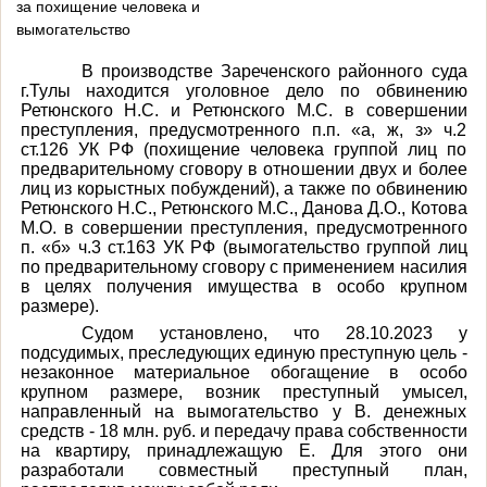
за похищение человека и
вымогательство
В производстве Зареченского районного суда
г.Тулы находится уголовное дело по обвинению
Ретюнского Н.С
. и
Ретюнского М.С
. в совершении
преступления, предусмотренного п.п. «а, ж, з» ч.2
ст.126 УК РФ (похищение человека группой лиц по
предварительному сговору в отношении двух и более
лиц из корыстных побуждений), а также по обвинению
Ретюнского Н.С
.,
Ретюнского М.С
.,
Данова Д.О.
,
Котова
М.О
. в совершении преступления, предусмотренного
п. «б» ч.3 ст.163 УК РФ (вымогательство группой лиц
по предварительному сговору с применением насилия
в целях получения имущества в особо крупном
размере).
Судом установлено, что 28.10.2023 у
подсудимых, преследующих единую преступную цель -
незаконное материальное обогащение в особо
крупном размере, возник преступный умысел,
направленный на вымогательство у В. денежных
средств - 18 млн. руб. и передачу права собственности
на квартиру, принадлежащую Е. Для этого они
разработали совместный преступный план,