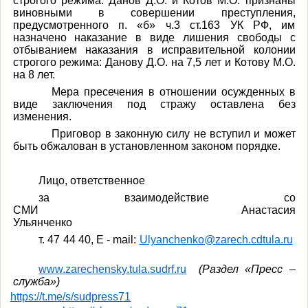
строгого режима
.
Данов Д.О. и
Котов М.О
. признаны
виновными в совершении преступления,
предусмотренного п. «б» ч.3 ст.163 УК РФ, им
назначено наказание в виде лишения свободы с
отбыванием наказания
в исправительной колонии
строгого режима: Данову Д.О. на 7,5 лет и
Котову М.О
.
на 8 лет.
Мера пресечения в отношении осужденных в
виде заключения под стражу оставлена без
изменения.
Приговор в законную силу не вступил и может
быть обжалован в установленном законом порядке.
Лицо, ответственное
за взаимодействие со
СМИ Анастасия
Ульянченко
т
. 47 44 40, E - mail:
Ulyanchenko@zarech.cdtula.ru
www
.
zarechensky
.
tula
.
sudrf
.
ru
(Раздел «Пресс –
служба»)
https://t.me/s/sudpress71