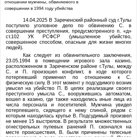
отношении мужчины, обвиняемого в
совершении в 1994 году убийства
14.04.2025 В Зареченский районный суд г.Тулы
поступило уголовное дело по обвинению С. в
совершении преступления, предусмотренного п. «д»
ст.102 УК РСФСР (умышленное убийство,
совершенное способом, опасным для жизни многих
людей).
Как следует из обвинительного заключения,
23.05.1994 в помещении игрового зала казино,
расположенном в Зареченском районе г.Тулы, между
С. и П. произошел конфликт, в ходе которого
потерпевший применил по отношению к С.
физическую силу. В этот момент у подсудимого возник
умысел на убийство П. В целях реализации своего
преступного умысла С., вооружившись автоматом,
вошел в казино, где также находились иные лица из
числа персонала и посетителей. Мужчина увидел
потерпевшего, сидящего к нему спиной, рядом с
которым находилась крупье В. Подсудимый произвел
не менее 15 выстрелов. В результате множественных
огнестрельных пулевых ранений П. скончался на
месте происшествия, В. были причинены телесные