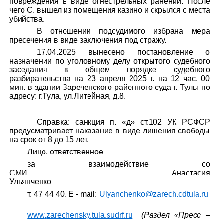
повреждения в виде огнестрельных ранений. После
чего С. вышел из помещения казино и скрылся с места
убийства.
В отношении подсудимого избрана мера
пресечения в виде заключения под стражу.
17.04.2025 вынесено постановление о
назначении по уголовному делу открытого судебного
заседания в общем порядке судебного
разбирательства на 23 апреля 2025 г. на 12 час. 00
мин.
в здании Зареченского районного суда г. Тулы по
адресу: г.Тула, ул.Литейная, д.8.
Справка: санкция
п. «д» ст.102 УК РСФСР
предусматривает наказание в виде лишения свободы
на срок от 8 до 15 лет.
Лицо, ответственное
за взаимодействие со
СМИ Анастасия
Ульянченко
т
. 47 44 40, E - mail:
Ulyanchenko@zarech.cdtula.ru
www
.
zarechensky
.
tula
.
sudrf
.
ru
(Раздел «Пресс –