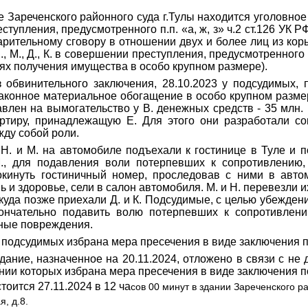
е Зареченского районного суда г.Тулы находится уголовное
ступления, предусмотренного п.п. «а, ж, з» ч.2 ст.126 УК 
арительному сговору в отношении двух и более лиц из кор
, М., Д., К. в совершении преступления, предусмотренного п
лях получения имущества в особо крупном размере).
з обвинительного заключения, 28.10.2023 у подсудимых,
законное материальное обогащение в особо крупном разме
влен на вымогательство у В. денежных средств - 35 млн. 
артиру, принадлежащую Е. Для этого они разработали с
жду собой роли.
 Н. и М. на автомобиле подъехали к гостинице в Туле и п
., для подавления воли потерпевших к сопротивлению,
окинуть гостиничный номер, проследовав с ними в авто
ь и здоровье, сели в салон автомобиля. М. и Н. перевезли и
 куда позже приехали Д. и К. Подсудимые, с целью убежден
ончательно подавить волю потерпевших к сопротивлени
ные повреждения.
 подсудимых избрана мера пресечения в виде заключения п
дание, назначенное на 20.11.2024, отложено в связи с не
нии которых избрана мера пресечения в виде заключения п
тоится 27.11.2024 в 12 ча
сов 00 минут в здании Зареченского ра
я, д.8.