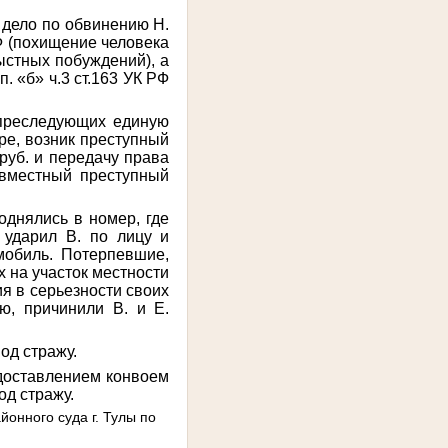
 дело по обвинению Н.
РФ (похищение человека
ыстных побуждений), а
. «б» ч.3 ст.163 УК РФ
 преследующих единую
ре, возник преступный
руб. и передачу права
овместный преступный
однялись в номер, где
 ударил В. по лицу и
мобиль. Потерпевшие,
х на участок местности
ия в серьезности своих
ю, причинили В. и Е.
од стражу.
 доставлением конвоем
од стражу.
йонного суда г. Тулы по