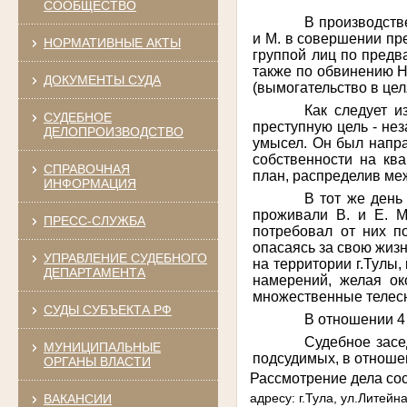
СООБЩЕСТВО
В производств
и М. в совершении пре
НОРМАТИВНЫЕ АКТЫ
группой лиц по предв
также по обвинению Н.
ДОКУМЕНТЫ СУДА
(вымогательство в це
Как следует и
СУДЕБНОЕ
преступную цель - не
ДЕЛОПРОИЗВОДСТВО
умысел. Он был напра
собственности на кв
СПРАВОЧНАЯ
план, распределив ме
ИНФОРМАЦИЯ
В тот же день
проживали В. и Е. М
ПРЕСС-СЛУЖБА
потребовал от них п
опасаясь за свою жизн
УПРАВЛЕНИЕ СУДЕБНОГО
на территории г.Тулы,
ДЕПАРТАМЕНТА
намерений, желая ок
множественные телес
СУДЫ СУБЪЕКТА РФ
В отношении 4
Судебное засе
МУНИЦИПАЛЬНЫЕ
подсудимых, в отноше
ОРГАНЫ ВЛАСТИ
Рассмотрение дела сос
адресу: г.Тула, ул.Литейна
ВАКАНСИИ