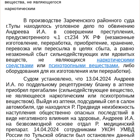
вещества, не являющегося
наркотическим
В производстве Зареченского районного суда
г.Тулы находилось уголовное дело по обвинению
Андреева И.А.
в совершении преступления,
предусмотренного ч.1 ст.234 УК РФ (
незаконные
изготовление, переработка, приобретение, хранение,
перевозка или пересылка в целях сбыта, а равно
незаконный сбыт сильнодействующих или ядовитых
веществ, не являющихся
наркотическими
средствами
или
психотропными веществами
, либо
оборудования для их изготовления или переработки
)
.
Судом установлено, что 13.04.2024 Андреев
И.А. по поддельному рецептурному бланку в аптеке
приобрел прегабалин (сильнодействующее вещество,
не являющееся наркотическим или психотропным
веществом). Выйдя из аптеки, подсудимый сел в салон
автомобиля, где находился Р. Предвидя неизбежность
наступления общественно опасных последствий в
виде негативного влияния на здоровье, Андреев И.А.
на безвозмездной основе отдал Р. медицинский
препарат. 14.04.2024 сотрудниками УКОН УМВД
России по Тульской области был остановлен данный