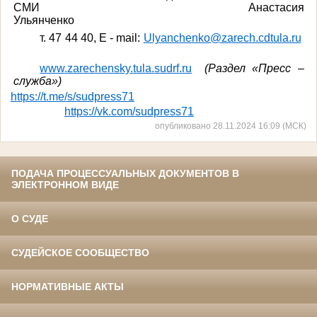
СМИ Анастасия
Ульянченко
т
. 47 44 40, E - mail:
Ulyanchenko@zarech.cdtula.ru
www
.
zarechensky
.
tula
.
sudrf
.
ru
(Раздел «Пресс –
служба»)
https://t.me/s/sudpress71
https://vk.com/sudpress71
опубликовано 28.11.2024 16:09 (МСК)
ПОДАЧА ПРОЦЕССУАЛЬНЫХ ДОКУМЕНТОВ В
ЭЛЕКТРОННОМ ВИДЕ
О СУДЕ
СУДЕЙСКОЕ СООБЩЕСТВО
НОРМАТИВНЫЕ АКТЫ