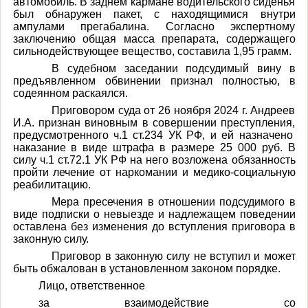
автомобиль. В заднем кармане водительского сиденья
был обнаружен пакет, с находящимися внутри
ампулами прегабалина. Согласно экспертному
заключению общая масса препарата, содержащего
сильнодействующее вещество, составила 1,95 грамм.
В судебном заседании подсудимый вину в
предъявленном обвинении признал полностью,
в
содеянном раскаялся
.
Приговором суда от 26 ноября 2024 г. Андреев
И.А. признан виновным в совершении преступления,
предусмотренного
ч.1 ст.234 УК РФ
,
и ей назначено
наказание
в виде штрафа в размере 25 000 руб.
В
силу ч.1 ст.72.1 УК РФ на него возложена обязанность
пройти лечение от наркомании и медико-социальную
реабилитацию.
Мера пресечения в отношении подсудимого в
виде подписки о невыезде и надлежащем поведении
оставлена без изменения до вступления приговора в
законную силу.
Приговор в законную силу не вступил и может
быть обжалован в установленном законом порядке.
Лицо, ответственное
за взаимодействие со