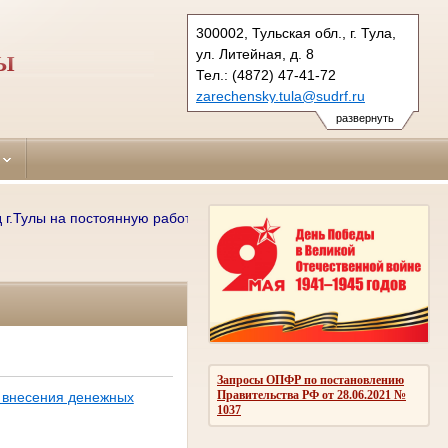
300002, Тульская обл., г. Тула,
ул. Литейная, д. 8
ЛЫ
Тел.: (4872) 47-41-72
zarechensky.tula@sudrf.ru
развернуть
Тулы на постоянную работу требуются: секретари судебного заседани
Запросы ОПФР по постановлению
Правительства РФ от 28.06.2021 №
я внесения денежных
1037